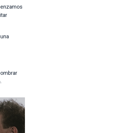
comenzamos
itar
 una
 nombrar
.