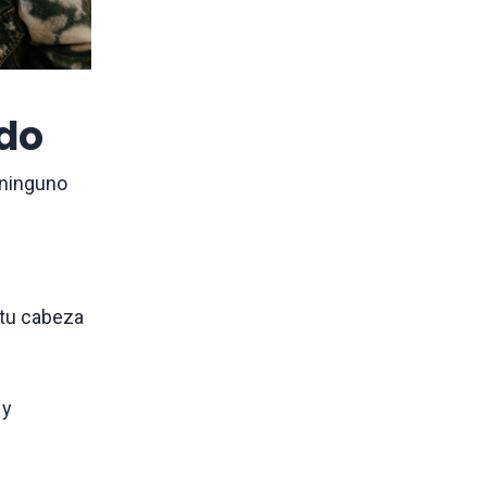
ndo
 ninguno
 tu cabeza
 y