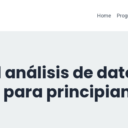
Home
Prog
l análisis de da
 para principia