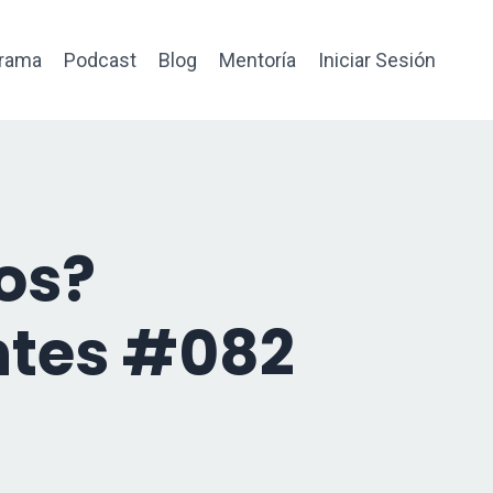
rama
Podcast
Blog
Mentoría
Iniciar Sesión
tos?
ntes #082